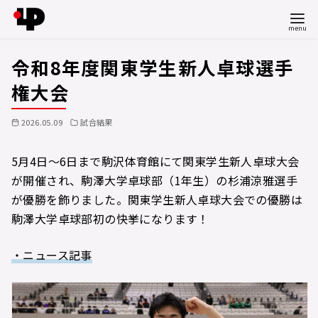
コ
令和8年度関東学生新人卓球選手
ン
テ
権大会
ン
ツ
2026.05.09
試合結果
へ
移
5月4日～6日まで駒沢体育館にて関東学生新人卓球大会
動
が開催され、駒澤大学卓球部（1年生）の杉浦涼雅選手
が優勝を飾りました。関東学生新人卓球大会での優勝は
駒澤大学卓球部初の快挙になります！
・ニュース記事