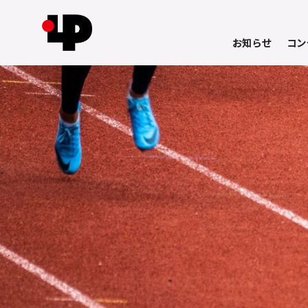
お知らせ
コン
コ
ン
テ
ン
ツ
へ
移
動