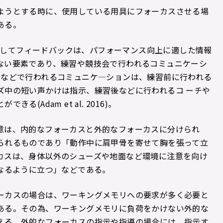
ようとする時に、使用している用具にフォーカスさせる場
ある。
、指示、そしてフィードバックは、パフォーマンス向上に適した情報
ない要素であり、練習や競技会で行われるコミュニケーシ
習などで行われるコミュニケ―ションは、練習前に行われる
ズ中の短い声かけは指示、練習後などに行われるコ ーチや
Adam et al. 2016)。
意は、内的なフォーカスと外的なフォーカスに分けられ
られるものであり「動作中に肩甲骨を寄せて胸を張って立
カスは、身体以外のシューズや地面など環境に注意を向け
なるように立つ」などである。
ーカスの場合は、ワーキングメモリへの要求が多く必要と
ある。その為、ワーキングメモリに負荷をかけない外的な
える。外的なフォーカスの指示や指導の場合には、指示す