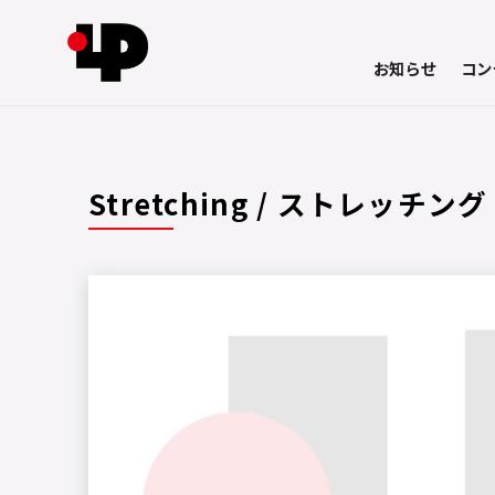
お知らせ
コン
コ
ン
テ
Stretching / ストレッチング
ン
ツ
へ
移
動