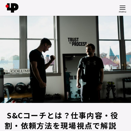
コ
ン
テ
ン
ツ
へ
移
動
S&Cコーチとは？仕事内容・役
割・依頼方法を現場視点で解説