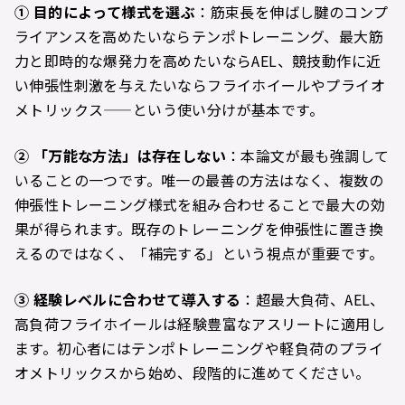
①
目的によって様式を選ぶ
：筋束長を伸ばし腱のコンプ
ライアンスを高めたいならテンポトレーニング、最大筋
力と即時的な爆発力を高めたいならAEL、競技動作に近
い伸張性刺激を与えたいならフライホイールやプライオ
メトリックス——という使い分けが基本です。
②
「万能な方法」は存在しない
：本論文が最も強調して
いることの一つです。唯一の最善の方法はなく、複数の
伸張性トレーニング様式を組み合わせることで最大の効
果が得られます。既存のトレーニングを伸張性に置き換
えるのではなく、「補完する」という視点が重要です。
③
経験レベルに合わせて導入する
：超最大負荷、AEL、
高負荷フライホイールは経験豊富なアスリートに適用し
ます。初心者にはテンポトレーニングや軽負荷のプライ
オメトリックスから始め、段階的に進めてください。