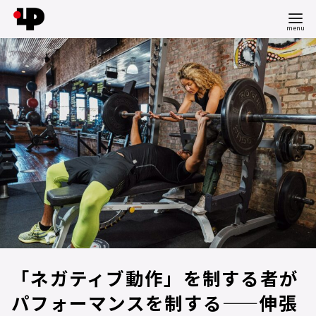
コ
ン
テ
ン
ツ
へ
移
動
「ネガティブ動作」を制する者が
パフォーマンスを制する——伸張