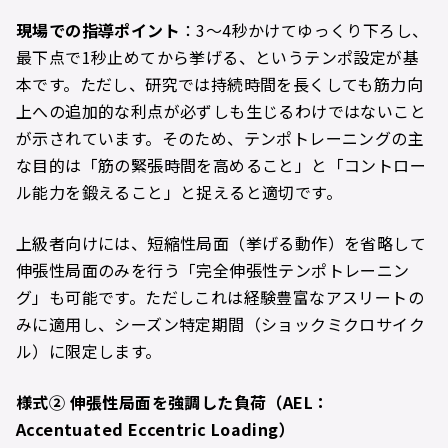
現場での指導ポイント
：3〜4秒かけてゆっくり下ろし、
最下点で1秒止めてから挙げる、というテンポ設定が基
本です。ただし、研究では持続時間を長くしても筋力向
上への追加的な利点が必ずしも生じるわけではないこと
が示されています。そのため、テンポトレーニングの主
な目的は「筋の緊張時間を高めること」と「コントロー
ル能力を鍛えること」と捉えると適切です。
上級者向けには、短縮性局面（挙げる動作）を省略して
伸張性局面のみを行う「完全伸張性テンポトレーニン
グ」も可能です。ただしこれは経験豊富なアスリートの
みに適用し、シーズン特定期間（ショックミクロサイク
ル）に限定します。
様式
②
伸張性局面を強調した負荷（AEL
：
Accentuated Eccentric Loading
）